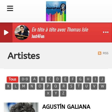
En tête à tête avec Thomas Isle
Just4Fun
Artistes
RSS
Tous
0-9
A
B
C
D
E
F
G
H
I
J
K
L
M
N
O
P
Q
R
S
T
U
V
W
X
Y
Z
AGUSTÍN GALIANA