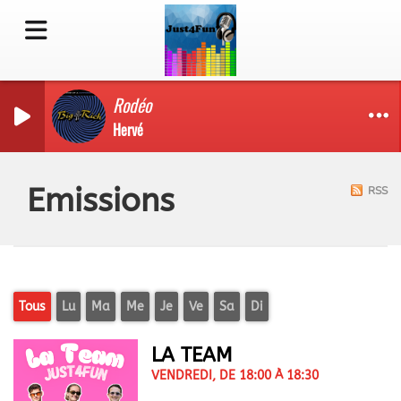
Rodéo
Hervé
Emissions
RSS
Tous
Lu
Ma
Me
Je
Ve
Sa
Di
LA TEAM
VENDREDI, DE 18:00 À 18:30