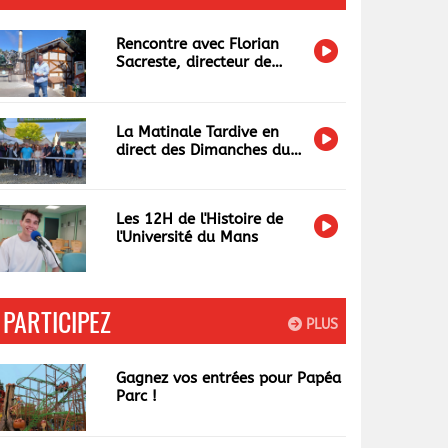
Rencontre avec Florian
Sacreste, directeur de
Papéa Parc
La Matinale Tardive en
direct des Dimanches du
Terroir et de l'Artisanat
Les 12H de l'Histoire de
l'Université du Mans
PARTICIPEZ
PLUS
Gagnez vos entrées pour Papéa
Parc !