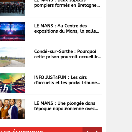
LE MANS : Deux sapeurs-
pompiers formés en Bretagne
bientôt de retour en Sarthe.
LE MANS : Au Centre des
expositions du Mans, la salle
du Forum se réinvente
Condé-sur-Sarthe : Pourquoi
cette prison pourrait accueillir
les 100 plus dangereux
narcotrafiquants ?
INFO JUST4FUN : Les airs
d'accueils et les packs tribunes
des 24h déjà écoulés
LE MANS : Une plongée dans
l'époque napoléonienne avec
"Les Cabotines"