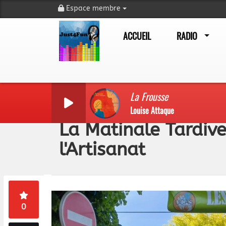
Espace membre
ACCUEIL
RADIO
La Frousse
Louise Attaque
La Matinale Tardive
l'Artisanat
0