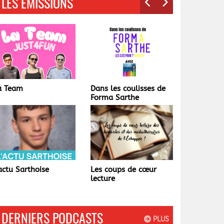
LES ÉMISSIONS
ans les coulisses de
Champagné
orma Sarthe
autrefois...
es coups de cœur
La Matinale Tardive
cture
DERNIERS PODCASTS
PLUS