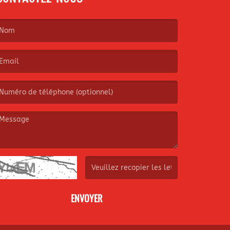
e nom est obligatoire. )
’email est obligatoire. )
e message est obligatoire. )
(Captcha invalide. )
ENVOYER