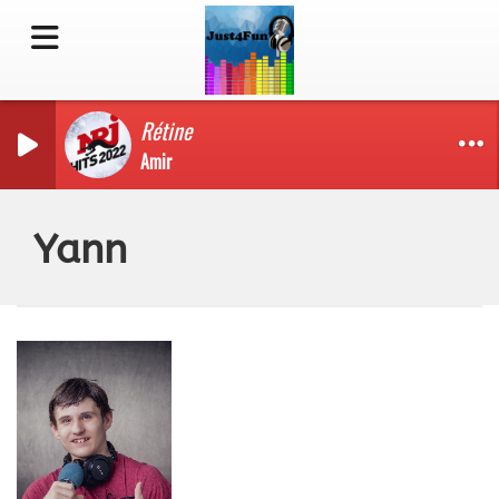
Rétine
Amir
Yann