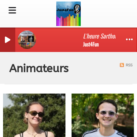
L'heure Sarthoise depuis 
Just4Fun
Animateurs
RSS