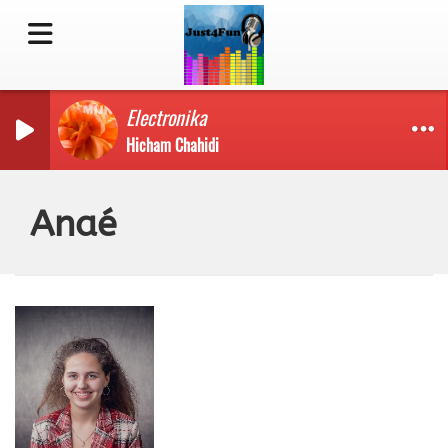
Electronika
Hicham Chahidi
Anaé