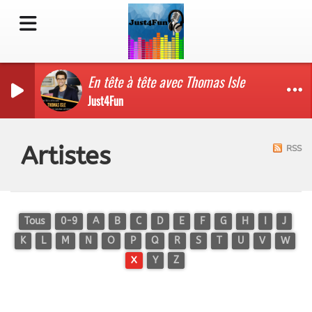
En tête à tête avec Thomas Isle
Just4Fun
Artistes
RSS
Tous
0-9
A
B
C
D
E
F
G
H
I
J
K
L
M
N
O
P
Q
R
S
T
U
V
W
X
Y
Z