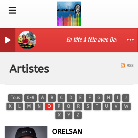
En tête à tête avec Delphine Pon
Artistes
RSS
Tous
0-9
A
B
C
D
E
F
G
H
I
J
K
L
M
N
O
P
Q
R
S
T
U
V
W
X
Y
Z
ORELSAN