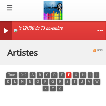
e - Edition de 12H00 du 13 novembre
Artistes
RSS
Tous
0-9
A
B
C
D
E
F
G
H
I
J
K
L
M
N
O
P
Q
R
S
T
U
V
W
X
Y
Z