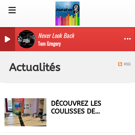
Never Look Back
Tom Gregory
Actualités
RSS
DÉCOUVREZ LES
COULISSES DE
JUST4FUN !