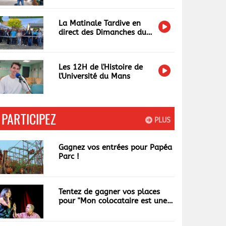
mot de passe est obligatoire)
La Matinale Tardive en
direct des Dimanches du
Terroir et de l'Artisanat
Les 12H de l'Histoire de
l'Université du Mans
PARTICIPEZ
PLUS
Gagnez vos entrées pour Papéa
Parc !
Tentez de gagner vos places
pour "Mon colocataire est une
garce"