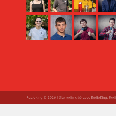
RadioKing © 2026 | Site radio créé avec
RadioKing
. Rad