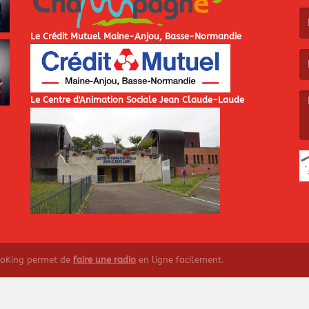
(L
Le Crédit Mutuel Maine-Anjou, Basse-Normandie
(L
Le Centre d'Animation Sociale Jean Claude-Laude
(L
ioKing permet de
faire une radio
en ligne facilement.