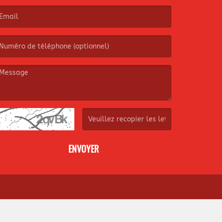
e nom est obligatoire. )
’email est obligatoire. )
e message est obligatoire. )
(Captcha invalide. )
ENVOYER