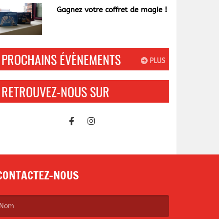
Gagnez votre coffret de magie !
PROCHAINS ÉVÈNEMENTS
PLUS
RETROUVEZ-NOUS SUR
CONTACTEZ-NOUS