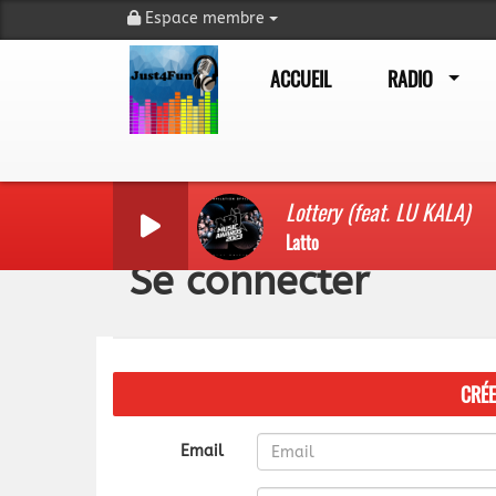
Espace membre
ACCUEIL
RADIO
Lottery (feat. LU KALA)
Latto
Se connecter
CRÉ
Email