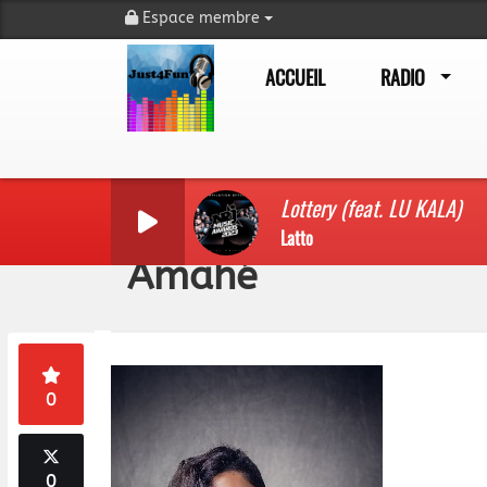
Espace membre
ACCUEIL
RADIO
Lottery (feat. LU KALA)
Latto
Amahé
0
0