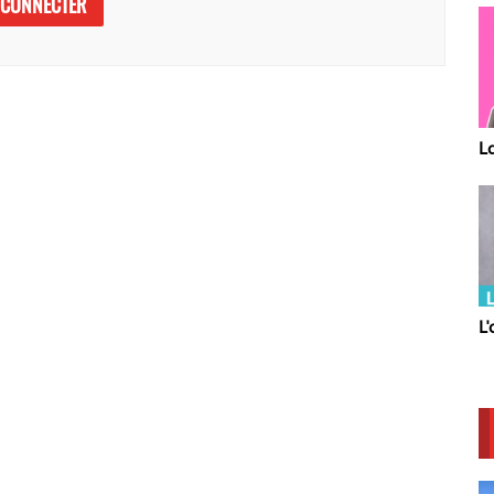
 CONNECTER
La Team
L'actu Sarthoise