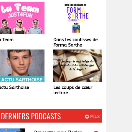
Dans les coulisses de
Champagné
Forma Sarthe
autrefois...
Les coups de cœur
La Matinale Tardive
lecture
DERNIERS PODCASTS
PLUS