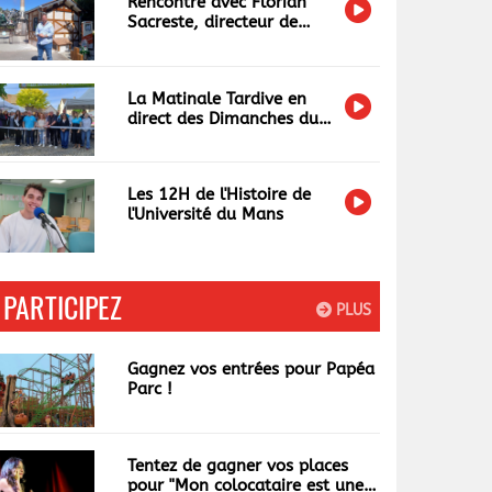
Rencontre avec Florian
Sacreste, directeur de
Papéa Parc
La Matinale Tardive en
direct des Dimanches du
Terroir et de l'Artisanat
Les 12H de l'Histoire de
l'Université du Mans
PARTICIPEZ
PLUS
Gagnez vos entrées pour Papéa
Parc !
Tentez de gagner vos places
pour "Mon colocataire est une