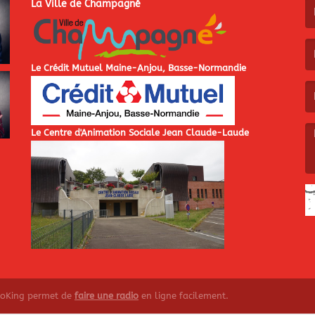
La Ville de Champagné
(L
Le Crédit Mutuel Maine-Anjou, Basse-Normandie
(L
Le Centre d'Animation Sociale Jean Claude-Laude
(L
ioKing permet de
faire une radio
en ligne facilement.