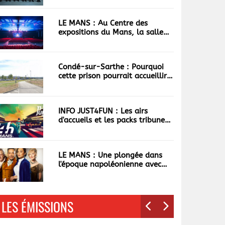
LE MANS : Au Centre des
expositions du Mans, la salle
du Forum se réinvente
Condé-sur-Sarthe : Pourquoi
cette prison pourrait accueillir
les 100 plus dangereux
narcotrafiquants ?
INFO JUST4FUN : Les airs
d'accueils et les packs tribunes
des 24h déjà écoulés
LE MANS : Une plongée dans
l'époque napoléonienne avec
"Les Cabotines"
LES ÉMISSIONS