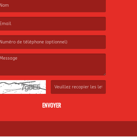
e nom est obligatoire. )
’email est obligatoire. )
e message est obligatoire. )
(Captcha invalide. )
ENVOYER