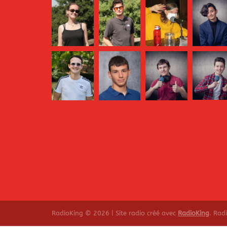
RadioKing © 2026 | Site radio créé avec
RadioKing
. Rad