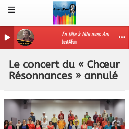
En tête à tête avec Antoine de 
Just4Fun
Le concert du « Chœur
Résonnances » annulé