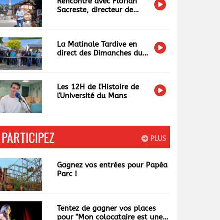
Rencontre avec Florian
Sacreste, directeur de
Papéa Parc
La Matinale Tardive en
direct des Dimanches du
Terroir et de l'Artisanat
Les 12H de l'Histoire de
l'Université du Mans
PARTICIPEZ
PLUS
Gagnez vos entrées pour Papéa
Parc !
Tentez de gagner vos places
pour "Mon colocataire est une