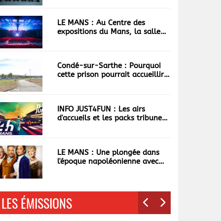
LE MANS : Au Centre des
expositions du Mans, la salle
du Forum se réinvente
Condé-sur-Sarthe : Pourquoi
cette prison pourrait accueillir
les 100 plus dangereux
narcotrafiquants ?
INFO JUST4FUN : Les airs
d'accueils et les packs tribunes
des 24h déjà écoulés
LE MANS : Une plongée dans
l'époque napoléonienne avec
"Les Cabotines"
LES ÉMISSIONS