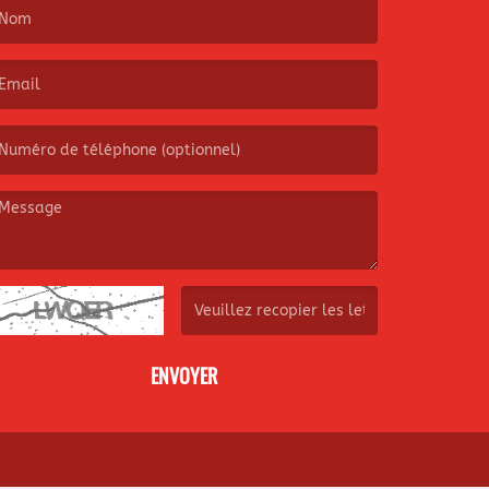
e nom est obligatoire. )
’email est obligatoire. )
e message est obligatoire. )
(Captcha invalide. )
ENVOYER