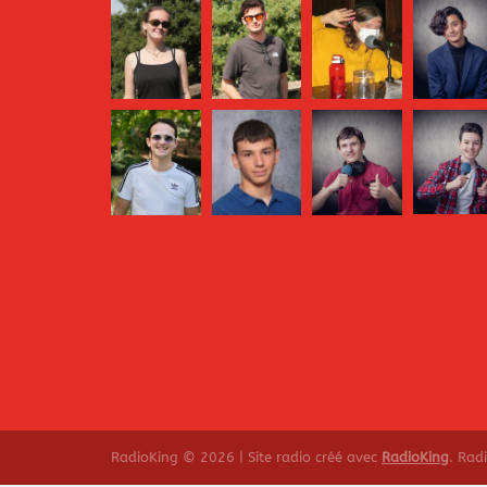
RadioKing © 2026 | Site radio créé avec
RadioKing
. Rad