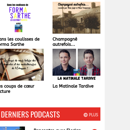
ans les coulisses de
Champagné
orma Sarthe
autrefois...
es coups de cœur
La Matinale Tardive
cture
DERNIERS PODCASTS
PLUS