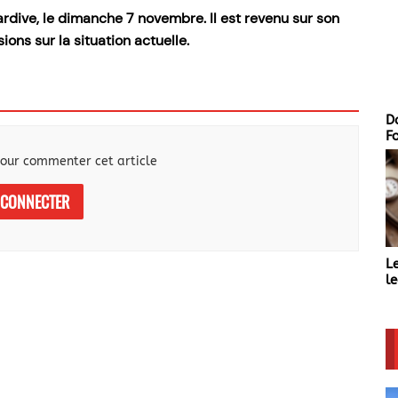
Tardive, le dimanche 7 novembre. Il est revenu sur son
ons sur la situation actuelle.
La Team
D
F
our commenter cet article
 CONNECTER
L
L'actu Sarthoise
le