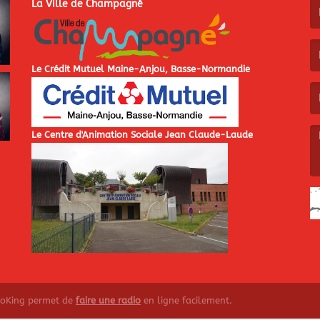
La Ville de Champagné
(L
Le Crédit Mutuel Maine-Anjou, Basse-Normandie
(L
Le Centre d'Animation Sociale Jean Claude-Laude
(L
ioKing permet de
faire une radio
en ligne facilement.