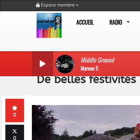
Espace membre
ACCUEIL
RADIO
Middle Ground
Maroon 5
De belles festivité
0
0