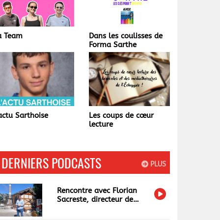
ans les coulisses de
Champagné
orma Sarthe
autrefois...
es coups de cœur
La Matinale Tardive
cture
DERNIERS PODCASTS
PLUS
Rencontre avec Florian
Sacreste, directeur de
Papéa Parc