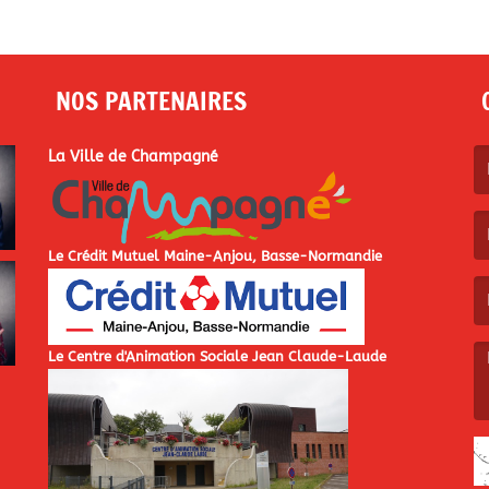
NOS PARTENAIRES
La Ville de Champagné
(L
Le Crédit Mutuel Maine-Anjou, Basse-Normandie
(L
Le Centre d'Animation Sociale Jean Claude-Laude
(L