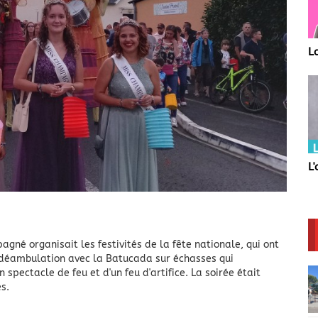
La Team
D
F
L
L'actu Sarthoise
le
pagné organisait les festivités de la fête nationale, qui ont
déambulation avec la Batucada sur échasses qui
 spectacle de feu et d'un feu d'artifice.
La soirée était
es.