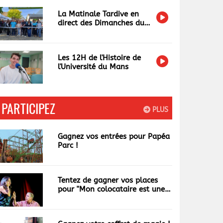
La Matinale Tardive en
direct des Dimanches du
Terroir et de l'Artisanat
Les 12H de l'Histoire de
l'Université du Mans
PARTICIPEZ
PLUS
Gagnez vos entrées pour Papéa
Parc !
Tentez de gagner vos places
pour "Mon colocataire est une
garce"