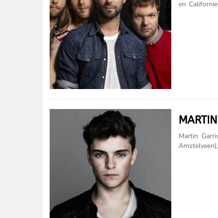
en Californ
son premier 
tête des pla
pays. De mêm
live, en vers
de platine. 
groupe en 19
Gavin DeGraw,
MARTIN
Martin Garr
Amstelveen)
néerlandais. 
avec son tit
étant le mei
est très pré
festivals et
STMPD Record
Scared to Be 