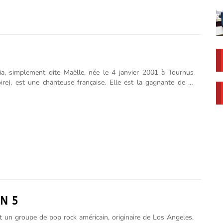
ia, simplement dite Maëlle, née le 4 janvier 2001 à Tournus
ire), est une chanteuse française. Elle est la gagnante de la
son de The Voice : La Plus Belle Voix (2018) avec plus de 55%
 face aux quatre autres candidats. En avril 2019, elle sort son
le, intitulé Toutes les machines ont un cœur, et en novembre
 année son premier album, intitulé simplement Maëlle.
ée en janvier 2001, Maëlle Pistoia est originaire de Tournus,
tement de Saône-et-Loire, en Bourgogne,,,,,,,. Elle a deux......
N 5
 un groupe de pop rock américain, originaire de Los Angeles,