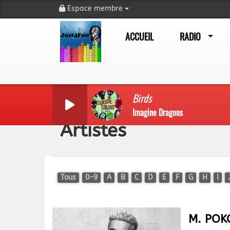
Espace membre
ACCUEIL
RADIO
Birds
Imagine Dragons
Artistes
Tous
0-9
A
B
C
D
E
F
G
H
I
M. POK