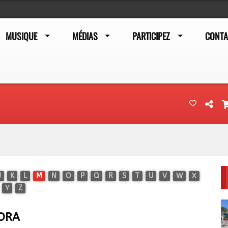
MUSIQUE
MÉDIAS
PARTICIPEZ
CONTA
J
K
L
M
N
O
P
Q
R
S
T
U
V
W
X
Y
Z
ORA