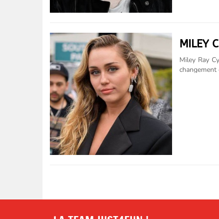
MILEY 
Miley Ray C
changement o
Tennessee, e
Elle rencont
Hannah Mont
elle joue av
et 2011. Ap
premier albu
et qui......