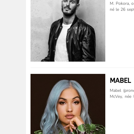
M. Pokora, o
né le 26 sep
français. En
groupe Linku
mener une ca
a depuis pub
la première 
2016, il devi
MABEL
Mabel (pron
McVey, née 
compositrice
formation Ma
Sa mère, Nen
McVey, est u
Attack,, Po
Roudette, e