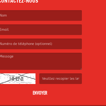
CONTACTEZ-NOUS
e nom est obligatoire. )
’email est obligatoire. )
e message est obligatoire. )
(Captcha invalide. )
ENVOYER