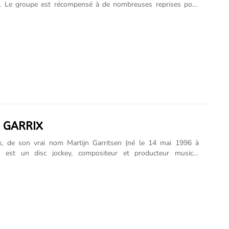
ie. Le groupe est récompensé à de nombreuses reprises pour
album Songs About Jane, sorti en juin 2002, qui se retrouve en
cements, devenant triple disque de platine dans de nombreux
e, leur second album, 1.22.03.Acoustic, qui reprend des titres
ion acoustique, de l'album Songs About Jane, est certifié disque
Maroon 5 est en permanence en tournée depuis la formation du
97, se produisant aux côtés de John Mayer, Michelle Branch,
 Phantom Planet, The Like,......
 GARRIX
ix, de son vrai nom Martijn Garritsen (né le 14 mai 1996 à
, est un disc jockey, compositeur et producteur musical
Il utilise parfois l'alias GRX. Il se fait connaître mondialement
re Animals, en 2013. Classé en 2016 par le DJ Magazine comme
lleur DJ au monde peu après la création de son propre label, il
sent sur la scène musicale mondiale en mixant lors de grands
 composant largement en studio. Il signe sur son propre label,
s, depuis ses titres Don't Look Down, In the Name of Love,
Lonely ou Ocean qui......