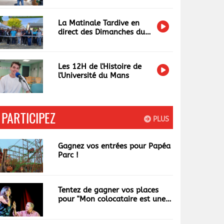
La Matinale Tardive en
direct des Dimanches du
Terroir et de l'Artisanat
Les 12H de l'Histoire de
l'Université du Mans
PARTICIPEZ
PLUS
Gagnez vos entrées pour Papéa
Parc !
Tentez de gagner vos places
pour "Mon colocataire est une
garce"