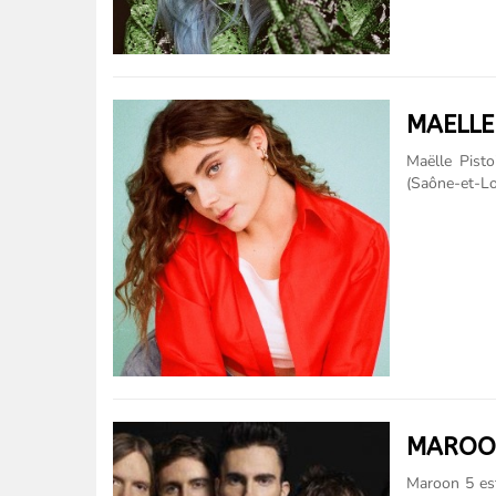
solo. Elle......
MAELLE
Maëlle Pisto
(Saône-et-Lo
septième sai
des suffrages
premier sing
de la même
Biographie N
dans le dépar
MAROO
Maroon 5 est