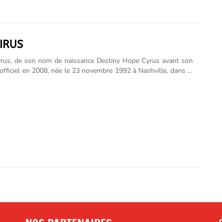
CIRUS
yrus, de son nom de naissance Destiny Hope Cyrus avant son
fficiel en 2008, née le 23 novembre 1992 à Nashville, dans le
st une autrice-compositrice-interprète et actrice américaine.
re la célébrité à l'adolescence en incarnant Miley Stewart /
ana dans une série de Disney Channel, Hannah Montana, où
ec son père, le chanteur de country Billy Ray Cyrus, entre 2006
rès avoir signé avec Hollywood Records, elle réalise son
m, Meet Miley Cyrus (2007), qui sera à la tête du Billboard 200