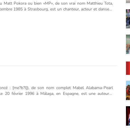
u Matt Pokora ou bien «MP», de son vrai nom Matthieu Tota,
tembre 1985 à Strasbourg, est un chanteur, acteur et danseur
 2003, il remporte la saison 3 de l'émission Popstars avec le
p. Après le premier album du groupe, Notre étoile, il décide de
rrière solo, et dévoile en novembre 2004 son premier album. Il
lié sept autres albums ainsi que deux albums live, et remporté
saison de l'émission Danse avec les stars sur TF1 en 2011. En
ent juré dans la 3e saison de The Voice Kids......
oncé : [me?b?l]), de son nom complet Mabel Alabama-Pearl
le 20 février 1996 à Málaga, en Espagne, est une auteure-
-interprète britannico-hispano-suédoise. Biographie Enfance et
bel McVey est née le 20 février 1996 à Málaga, en Espagne.
eh Cherry, est une chanteuse suédoise et son père, Cameron
n producteur de musique connu pour son travail avec Massive
rtishead, All Saints et Sugababes. Son demi-frère, Marlon
st un ancien membre du groupe Mattafix devenu chanteur en